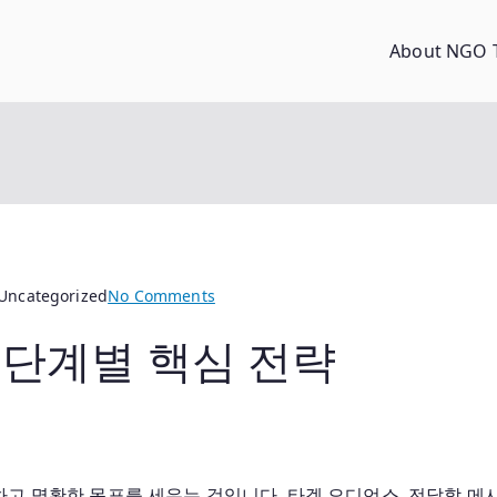
About NGO 
on
 Uncategorized
No Comments
릴
 단계별 핵심 전략
스
조
회
수
늘
리
고 명확한 목표를 세우는 것입니다. 타겟 오디언스, 전달할 메시